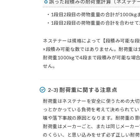
誤った段積みの耐荷重計算
（ネステナ
・1段目2段目の荷物重量の合計が1000kg
・1段目2段目の荷物重量の合計を合わせて2
ネステナーは規格によって【段積み可能な段
×段積み可能な数ではありません。耐荷重は
耐荷重1000kgで4段まで段積みが可能な場
せん。
2-3) 耐荷重に関する注意点
耐荷重はネステナーを安全に使うための大切
っとかかっている負荷を考えて決められてい
壊や落下事故の原因となります。耐荷重の意
耐荷重はメーカーごと、または同じメーカー
のくらい、と思い込みをせず必ず正しい耐荷