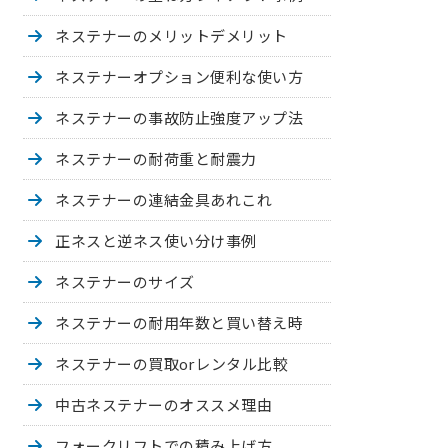
ネステナーの
メリットデメリット
ネステナーオプション
便利な使い方
ネステナーの事故防止
強度アップ法
ネステナーの
耐荷重と耐震力
ネステナーの
連結金具あれこれ
正ネスと逆ネス
使い分け事例
ネステナーのサイズ
ネステナーの耐用年数と
買い替え時
ネステナーの
買取orレンタル比較
中古ネステナーの
オススメ理由
フォークリフトでの
積み上げ方