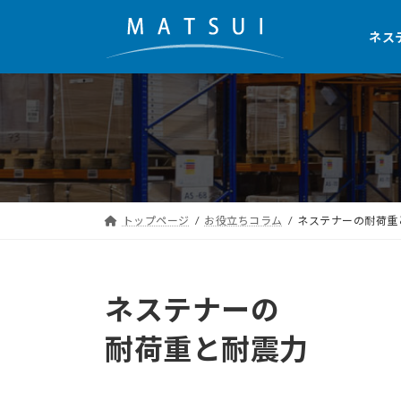
コ
ナ
ン
ビ
ネス
テ
ゲ
ン
ー
ツ
シ
へ
ョ
ス
ン
キ
に
ッ
移
トップページ
お役立ちコラム
ネステナーの耐荷重
プ
動
ネステナーの
耐荷重と耐震力