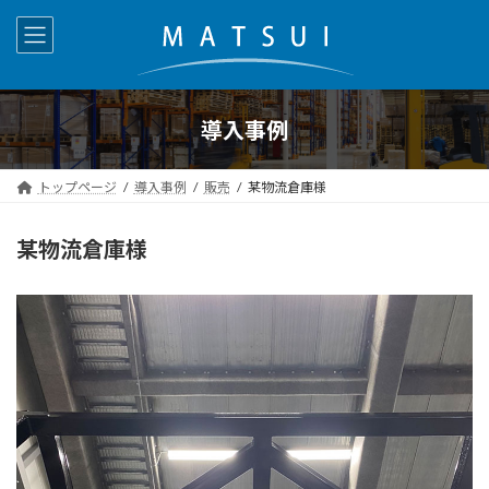
コ
ナ
ン
ビ
テ
ゲ
ン
ー
ツ
シ
へ
ョ
導入事例
ス
ン
キ
に
トップページ
導入事例
販売
某物流倉庫様
ッ
移
プ
動
某物流倉庫様