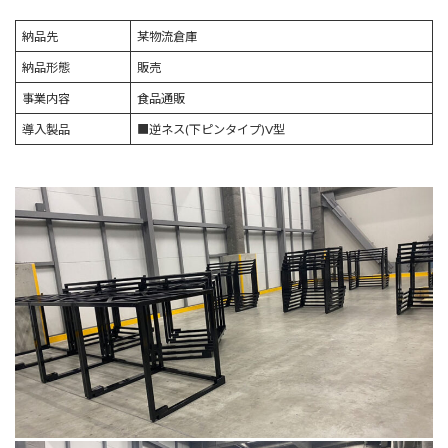
納品先
某物流倉庫
納品形態
販売
事業内容
食品通販
導入製品
■逆ネス(下ピンタイプ)V型