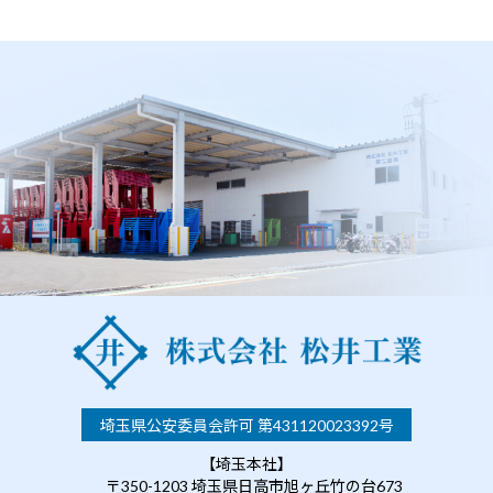
埼玉県公安委員会許可 第431120023392号
【埼玉本社】
〒350-1203 埼玉県日高市旭ヶ丘竹の台673