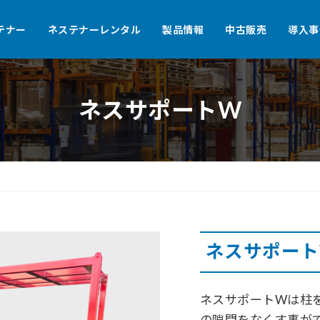
テナー
ネステナーレンタル
製品情報
中古販売
導入事
ネスサポートW
ネスサポート
ネスサポートWは柱
の隙間をなくす事が