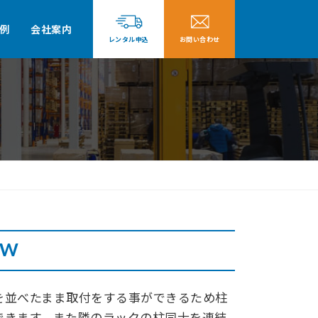
例
会社案内
レンタル申込
お問い合わせ
W
を並べたまま取付をする事ができるため柱
できます。また隣のラックの柱同士を連結