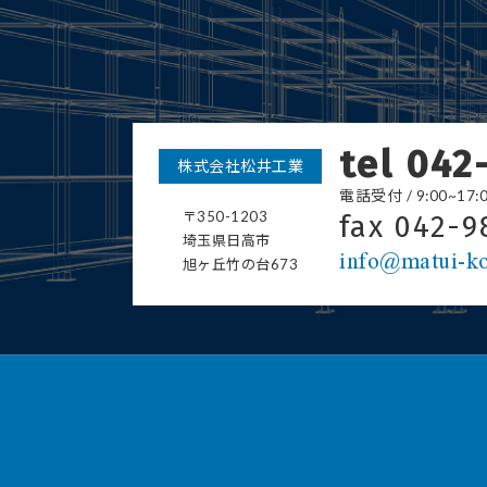
tel 042
株式会社松井工業
電話受付 / 9:00~1
〒350-1203
fax 042-9
埼玉県日高市
info@matui-ko
旭ヶ丘竹の台673