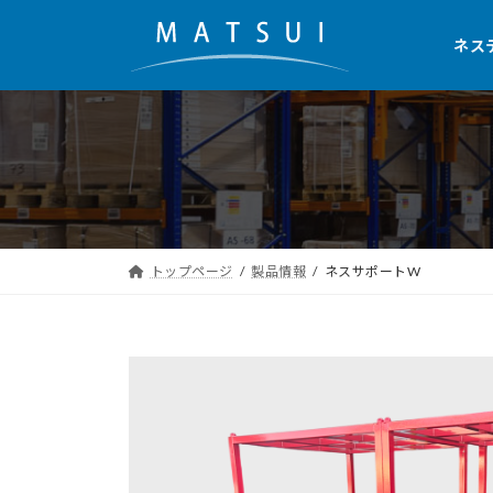
コ
ナ
ン
ビ
ネス
テ
ゲ
ン
ー
ツ
シ
へ
ョ
ス
ン
キ
に
ッ
移
トップページ
製品情報
ネスサポートW
プ
動