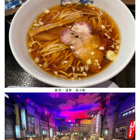
東京・淺草 来々軒