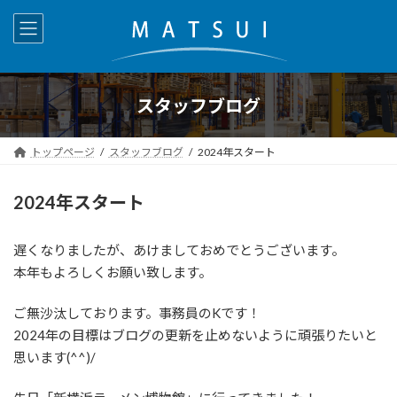
コ
ナ
ン
ビ
テ
ゲ
ン
ー
ツ
シ
へ
ョ
スタッフブログ
ス
ン
キ
に
トップページ
スタッフブログ
2024年スタート
ッ
移
プ
動
2024年スタート
遅くなりましたが、あけましておめでとうございます。
本年もよろしくお願い致します。
ご無沙汰しております。事務員のKです！
2024年の目標はブログの更新を止めないように頑張りたいと
思います(^^)/