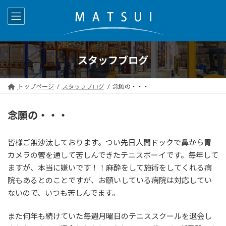
コ
ナ
ン
ビ
テ
ゲ
ン
ー
ツ
シ
へ
ョ
スタッフブログ
ス
ン
キ
に
トップページ
スタッフブログ
念願の・・・
ッ
移
プ
動
念願の・・・
皆様ご無沙汰しております。つい先日人間ドックで鼻から胃
カメラの管を通して苦しんできたテニスボーイです。毎年して
ますが、本当に嫌いです！！麻酔をして施術をしてくれる病
院もあるとのことですが、お願いしている病院は対応してい
ないので、いつも苦しんでます。
また何年も続けていた毎週月曜日のテニススクールを退会し