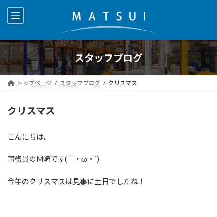
コ
ナ
ン
ビ
テ
ゲ
ン
ー
ツ
シ
へ
ョ
スタッフブログ
ス
ン
キ
に
トップページ
スタッフブログ
クリスマス
ッ
移
プ
動
クリスマス
こんにちは。
事務員のM崎です(｀・ω・´)
今年のクリスマスは見事に土日でしたね！